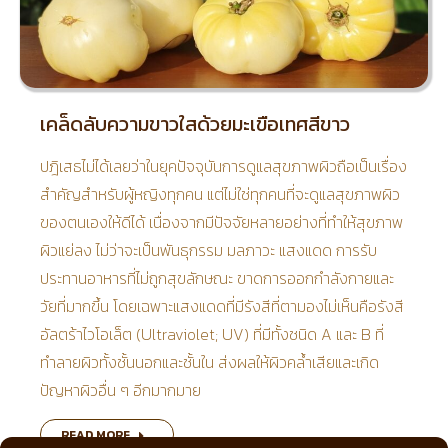
เคล็ดลับความขาวใสด้วยมะเขือเทศสีขาว
ปฎิเสธไม่ได้เลยว่าในยุคปัจจุบันการดูแลสุขภาพผิวถือเป็นเรื่อง
สำคัญสำหรับผู้หญิงทุกคน แต่ไม่ใช่ทุกคนที่จะดูแลสุขภาพผิว
ของตนเองให้ดีได้ เนื่องจากมีปัจจัยหลายอย่างที่ทำให้สุขภาพ
ผิวแย่ลง ไม่ว่าจะเป็นพันธุกรรม มลภาวะ แสงแดด การรับ
ประทานอาหารที่ไม่ถูกสุขลักษณะ ขาดการออกกำลังกายและ
วัยที่มากขึ้น โดยเฉพาะแสงแดดที่มีรังสีที่ตามองไม่เห็นคือรังสี
อัลตร้าไวโอเล็ต (Ultraviolet; UV) ที่มีทั้งชนิด A และ B ที่
ทำลายผิวทั้งชั้นนอกและชั้นใน ส่งผลให้ผิวคล้ำเสียและเกิด
ปัญหาผิวอื่น ๆ อีกมากมาย
READ MORE